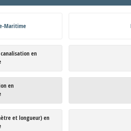
ne-Maritime
analisation en
e
ion en
e
mètre et longueur) en
e