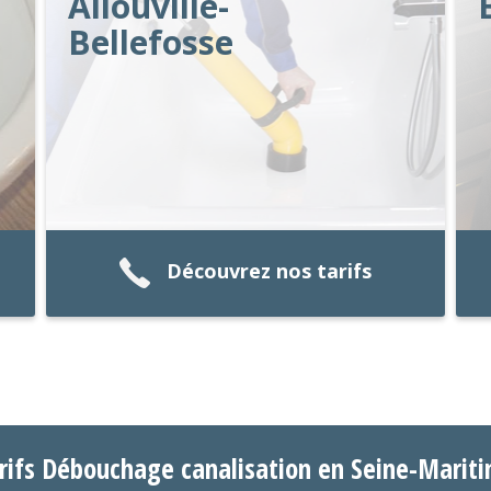
Allouville-
Bellefosse
Découvrez nos tarifs
rifs Débouchage canalisation en Seine-Marit