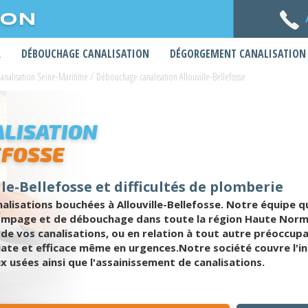
ION
R
DÉBOUCHAGE CANALISATION
DÉGORGEMENT CANALISATION
nalisation Seine-Maritime
/
Débouchage canalisation Allouville-Bellefosse
LISATION
EFOSSE
le-Bellefosse et difficultés de plomberie
isations bouchées à Allouville-Bellefosse. Notre équipe qui
pompage et de débouchage dans toute la région Haute Norma
 vos canalisations, ou en relation à tout autre préoccupa
e et efficace même en urgences.Notre société couvre l'inté
ux usées ainsi que l'assainissement de canalisations.