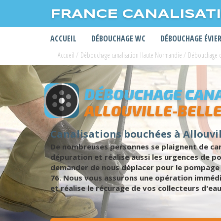
FRANCE CANALISAT
ACCUEIL
DÉBOUCHAGE WC
DÉBOUCHAGE ÉVIE
Accueil
/
Débouchage canalisation Haute Normandie
/
Débouchage ca
DÉBOUCHAGE CANA
ALLOUVILLE-BELL
Canalisations bouchées à Allouvil
De nombreuses personnes se plaignent de canal
dépuration et réalise aussi les urgences de 
demander de nous déplacer pour le pompage de
76. Nous vous assurons une opération immédiat
et réalise le récurage de vos collecteurs d'ea