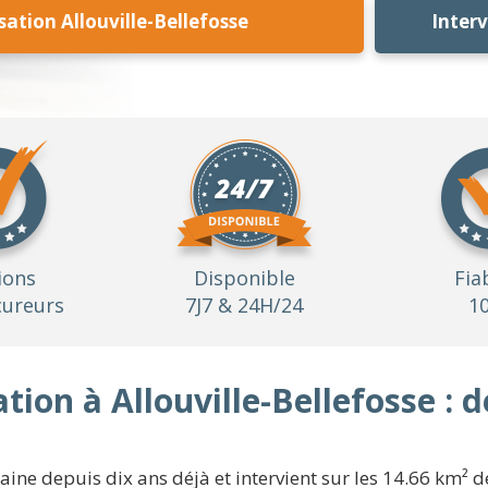
tion Allouville-Bellefosse
Inter
ions
Disponible
Fia
ureurs
7J7 & 24H/24
1
ion à Allouville-Bellefosse : 
ne depuis dix ans déjà et intervient sur les 14.66 km² de