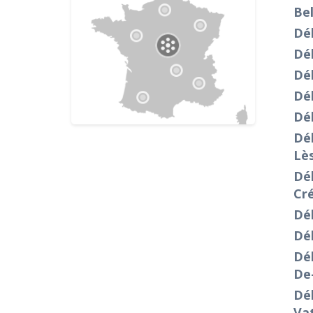
Bel
Déb
Dé
Dé
Dé
Dé
Déb
Lè
Déb
Cr
Déb
Dé
Dé
De
Dé
Va