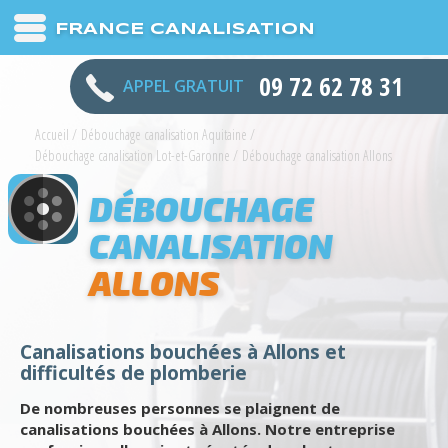
FRANCE CANALISATION
09 72 62 78 31
APPEL GRATUIT
Accueil
/
Débouchage canalisation Aquitaine
/
Débouchage canalisation Lot-et-Garonne
/
Débouchage canalisation Allons
DÉBOUCHAGE
CANALISATION
ALLONS
Canalisations bouchées à Allons et
difficultés de plomberie
De nombreuses personnes se plaignent de
canalisations bouchées à Allons. Notre entreprise