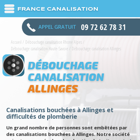
FRANCE CANALISATION
09 72 62 78 31
APPEL GRATUIT
Accueil
/
Débouchage canalisation Rhone Alpes
/
Débouchage canalisation Haute-Savoie
/
Débouchage canalisation Allinges
DÉBOUCHAGE
CANALISATION
ALLINGES
Canalisations bouchées à Allinges et
difficultés de plomberie
Un grand nombre de personnes sont embêtées par
des canalisations bouchées à Allinges. Notre société