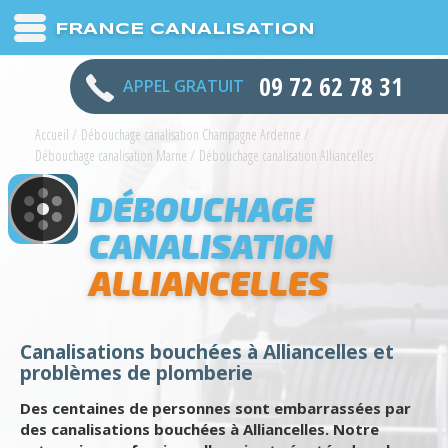
FRANCE CANALISATION
09 72 62 78 31
APPEL GRATUIT
Accueil
/
Débouchage canalisation Champagne Ardenne
/
Débouchage canalisation Marne
/
Débouchage canalisation Alliancelles
DÉBOUCHAGE
CANALISATION
ALLIANCELLES
Canalisations bouchées à Alliancelles et
problèmes de plomberie
Des centaines de personnes sont embarrassées par
des canalisations bouchées à Alliancelles. Notre