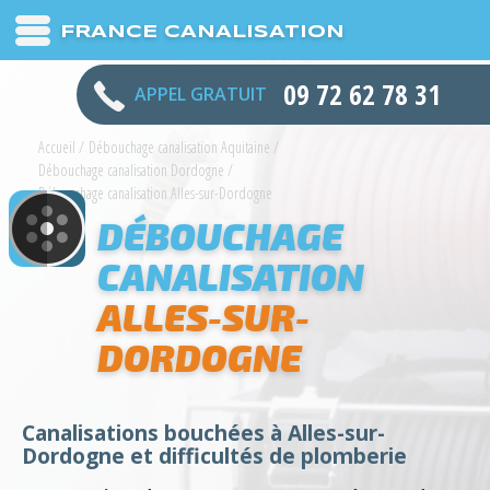
FRANCE CANALISATION
09 72 62 78 31
APPEL GRATUIT
Accueil
/
Débouchage canalisation Aquitaine
/
Débouchage canalisation Dordogne
/
Débouchage canalisation Alles-sur-Dordogne
DÉBOUCHAGE
CANALISATION
ALLES-SUR-
DORDOGNE
Canalisations bouchées à Alles-sur-
Dordogne et difficultés de plomberie