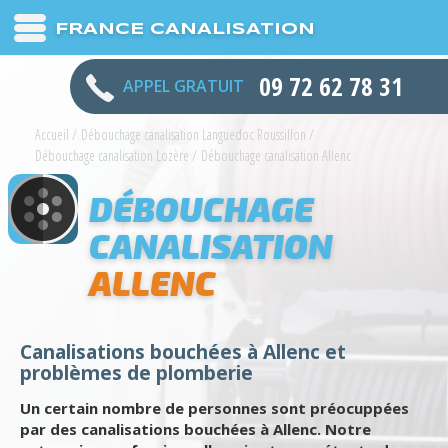
FRANCE CANALISATION
09 72 62 78 31
APPEL GRATUIT
Accueil
/
Débouchage canalisation Languedoc Roussillon
/
Débouchage canalisation Lozère
/
Débouchage canalisation Allenc
DÉBOUCHAGE
CANALISATION
ALLENC
Canalisations bouchées à Allenc et
problèmes de plomberie
Un certain nombre de personnes sont préocuppées
par des canalisations bouchées à Allenc. Notre