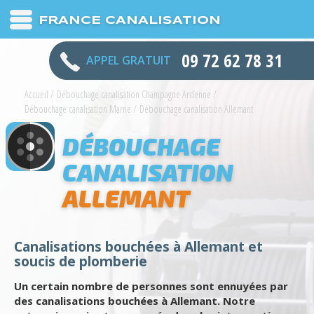
FRANCE CANALISATION
09 72 62 78 31
APPEL GRATUIT
Accueil
/
Débouchage canalisation Champagne Ardenne
/
Débouchage canalisation Marne
/
Débouchage canalisation Allemant
DÉBOUCHAGE
CANALISATION
ALLEMANT
Canalisations bouchées à Allemant et
soucis de plomberie
Un certain nombre de personnes sont ennuyées par
des canalisations bouchées à Allemant. Notre