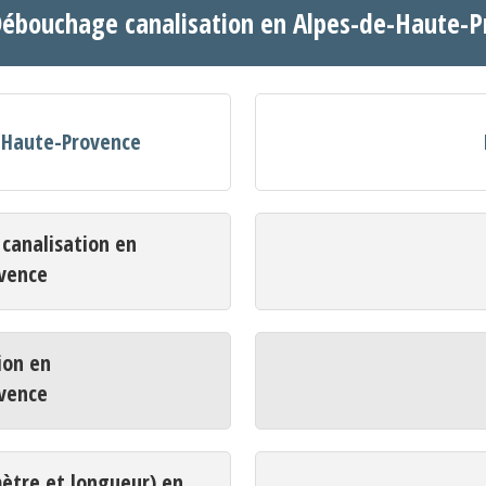
Débouchage canalisation en Alpes-de-Haute-
e-Haute-Provence
analisation en
vence
ion en
vence
mètre et longueur) en