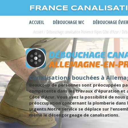
FRANCE CANALISAT
ACCUEIL
DÉBOUCHAGE WC
DÉBOUCHAGE ÉVIE
Accueil
/
Débouchage canalisation Provence Alpes Côte d'Azur
/
Débo
DÉBOUCHAGE CANA
ALLEMAGNE-EN-P
Canalisations bouchées à Allema
Beaucoup de personnes sont préocuppées par 
compétente dans les travaux d'épuration et 
Côte d'Azur. Vous avez la possibilité de nous
préoccupation concernant la plomberie dans 
urgents.Notre service se déplace sur l'ensemb
même le désengorgeage de canalisations.