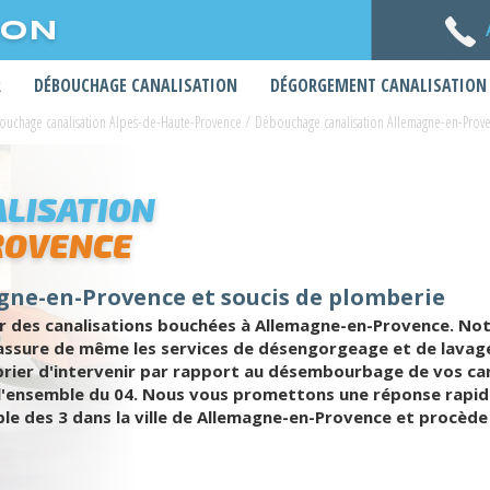
ION
R
DÉBOUCHAGE CANALISATION
DÉGORGEMENT CANALISATION
uchage canalisation Alpes-de-Haute-Provence
/
Débouchage canalisation Allemagne-en-Prov
LISATION
ROVENCE
gne-en-Provence et soucis de plomberie
des canalisations bouchées à Allemagne-en-Provence. Notr
assure de même les services de désengorgeage et de lavage
 prier d'intervenir par rapport au désembourbage de vos ca
l'ensemble du 04. Nous vous promettons une réponse rapid
le des 3 dans la ville de Allemagne-en-Provence et procède