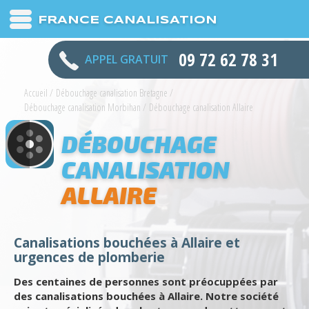
FRANCE CANALISATION
09 72 62 78 31
APPEL GRATUIT
Accueil
/
Débouchage canalisation Bretagne
/
Débouchage canalisation Morbihan
/
Débouchage canalisation Allaire
DÉBOUCHAGE
CANALISATION
ALLAIRE
Canalisations bouchées à Allaire et
urgences de plomberie
Des centaines de personnes sont préocuppées par
des canalisations bouchées à Allaire. Notre société