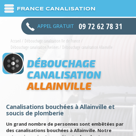
FRANCE CANALISATION
09 72 62 78 31
APPEL GRATUIT
Accueil
/
Débouchage canalisation Ile de France
/
Débouchage canalisation Yvelines
/
Débouchage canalisation Allainville
DÉBOUCHAGE
CANALISATION
ALLAINVILLE
Canalisations bouchées à Allainville et
soucis de plomberie
Un grand nombre de personnes sont embêtées par
des canalisations bouchées à Allainville. Notre