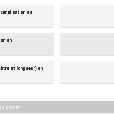
analisation en
ion en
mètre et longueur) en
golsheim