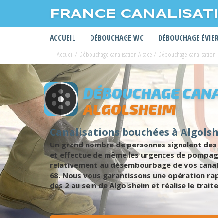
FRANCE CANALISAT
ACCUEIL
DÉBOUCHAGE WC
DÉBOUCHAGE ÉVIE
Accueil
/
Débouchage canalisation Alsace
/
Débouchage canalisation 
DÉBOUCHAGE CANA
ALGOLSHEIM
Canalisations bouchées à Algolsh
Un grand nombre de personnes signalent des c
et effectue de même les urgences de pompag
relativement au désembourbage de vos canali
68. Nous vous garantissons une opération rap
des 2 au sein de Algolsheim et réalise le tra