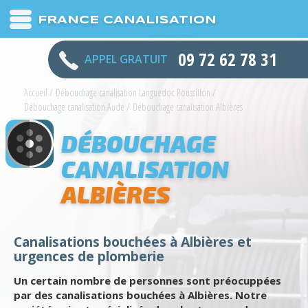
FRANCE CANALISATION
09 72 62 78 31
APPEL GRATUIT
Accueil
/
Débouchage canalisation Languedoc Roussillon
/
Débouchage canalisation Aude
/
Débouchage canalisation Albières
DÉBOUCHAGE
CANALISATION
ALBIÈRES
Canalisations bouchées à Albières et
urgences de plomberie
Un certain nombre de personnes sont préocuppées
par des canalisations bouchées à Albières. Notre