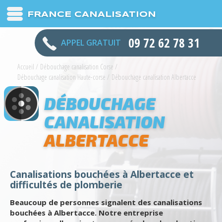
FRANCE CANALISATION
09 72 62 78 31
APPEL GRATUIT
Accueil
/
Débouchage canalisation Corse
/
Débouchage canalisation Haute-corse
/
Débouchage canalisation Albertacce
DÉBOUCHAGE
CANALISATION
ALBERTACCE
Canalisations bouchées à Albertacce et
difficultés de plomberie
Beaucoup de personnes signalent des canalisations
bouchées à Albertacce. Notre entreprise