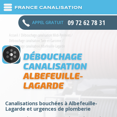
FRANCE CANALISATION
09 72 62 78 31
APPEL GRATUIT
Accueil
/
Débouchage canalisation Midi-Pyrénées
/
Débouchage canalisation Tarn-et-Garonne
/
Débouchage canalisation Albefeuille-Lagarde
DÉBOUCHAGE
CANALISATION
ALBEFEUILLE-
LAGARDE
Canalisations bouchées à Albefeuille-
Lagarde et urgences de plomberie