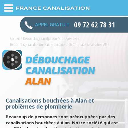
FRANCE CANALISATION
09 72 62 78 31
APPEL GRATUIT
Accueil
/
Débouchage canalisation Midi-Pyrénées
/
Débouchage canalisation Haute-Garonne
/
Débouchage canalisation Alan
DÉBOUCHAGE
CANALISATION
ALAN
Canalisations bouchées à Alan et
problèmes de plomberie
Beaucoup de personnes sont préocuppées par des
canalisations bouchées à Alan. Notre société qui est