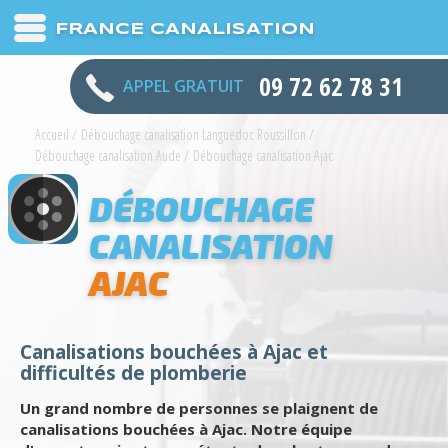
FRANCE CANALISATION
09 72 62 78 31
APPEL GRATUIT
Accueil
/
Débouchage canalisation Languedoc Roussillon
/
Débouchage canalisation Aude
/
Débouchage canalisation Ajac
DÉBOUCHAGE
CANALISATION
AJAC
Canalisations bouchées à Ajac et
difficultés de plomberie
Un grand nombre de personnes se plaignent de
canalisations bouchées à Ajac. Notre équipe