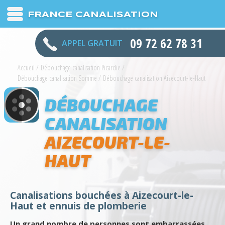
FRANCE CANALISATION
09 72 62 78 31
APPEL GRATUIT
Accueil
/
Débouchage canalisation Picardie
/
Débouchage canalisation Somme
/
Débouchage canalisation Aizecourt-le-Haut
DÉBOUCHAGE
CANALISATION
AIZECOURT-LE-
HAUT
Canalisations bouchées à Aizecourt-le-
Haut et ennuis de plomberie
Un grand nombre de personnes sont embarrassées