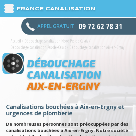
FRANCE CANALISATION
09 72 62 78 31
APPEL GRATUIT
Accueil
/
Débouchage canalisation Nord Pas de Calais
/
Débouchage canalisation Pas-de-Calais
/
Débouchage canalisation Aix-en-Ergny
DÉBOUCHAGE
CANALISATION
AIX-EN-ERGNY
Canalisations bouchées à Aix-en-Ergny et
urgences de plomberie
De nombreuses personnes sont préocuppées par des
canalisations bouchées à Aix-en-Ergny. Notre société