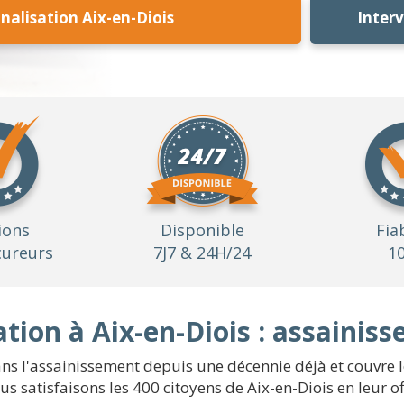
alisation Aix-en-Diois
Inter
ions
Disponible
Fia
ureurs
7J7 & 24H/24
1
ion à Aix-en-Diois : assainis
s l'assainissement depuis une décennie déjà et couvre l
ous satisfaisons les 400 citoyens de Aix-en-Diois en leur o