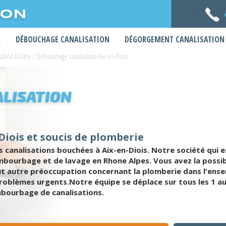
ION
R
DÉBOUCHAGE CANALISATION
DÉGORGEMENT CANALISATION
sation Drôme
/
Débouchage canalisation Aix-en-Diois
LISATION
Diois et soucis de plomberie
 canalisations bouchées à Aix-en-Diois. Notre société qui e
mbourbage et de lavage en Rhone Alpes. Vous avez la possib
t autre préoccupation concernant la plomberie dans l'ense
oblèmes urgents.Notre équipe se déplace sur tous les 1 au s
bourbage de canalisations.