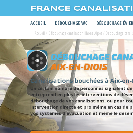
FRANCE CANALISAT
ACCUEIL
DÉBOUCHAGE WC
DÉBOUCHAGE ÉVIE
Accueil
/
Débouchage canalisation Rhone Alpes
/
Débouchage canali
DÉBOUCHAGE CANA
AIX-EN-DIOIS
Canalisations bouchées à Aix-en-
Un certain nombre de personnes signalent des
entreprend en plus les interventions de dése
débouchage de vos canalisations, ou pour tou
intervention directe et pro même en cas de pr
vos systèmes d'évacuation et même le desem