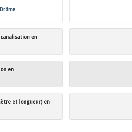
n Drôme
analisation en
ion en
mètre et longueur) en