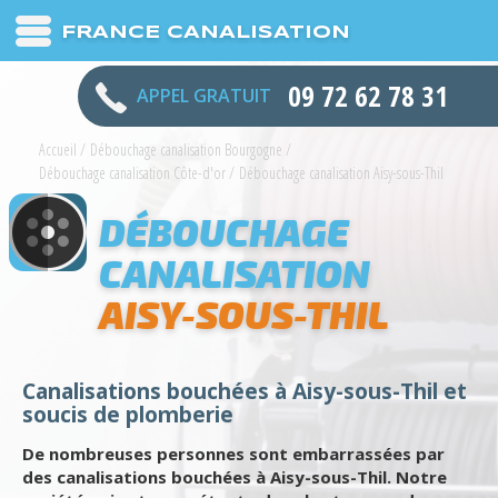
FRANCE CANALISATION
09 72 62 78 31
APPEL GRATUIT
Accueil
/
Débouchage canalisation Bourgogne
/
Débouchage canalisation Côte-d'or
/
Débouchage canalisation Aisy-sous-Thil
DÉBOUCHAGE
CANALISATION
AISY-SOUS-THIL
Canalisations bouchées à Aisy-sous-Thil et
soucis de plomberie
De nombreuses personnes sont embarrassées par
des canalisations bouchées à Aisy-sous-Thil. Notre