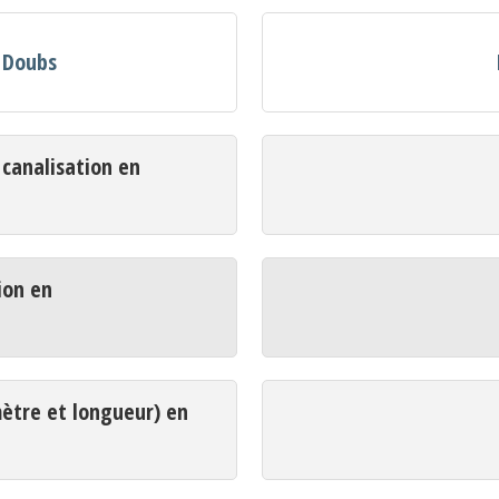
n Doubs
analisation en
ion en
mètre et longueur) en