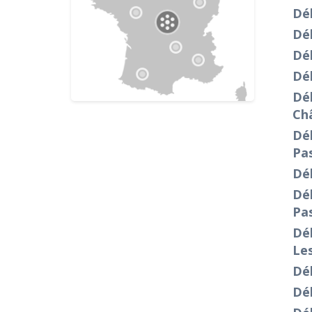
Dé
Dé
Dé
Dé
Dé
Ch
Dé
Pa
Dé
Dé
Pa
Dé
Le
Déb
Dé