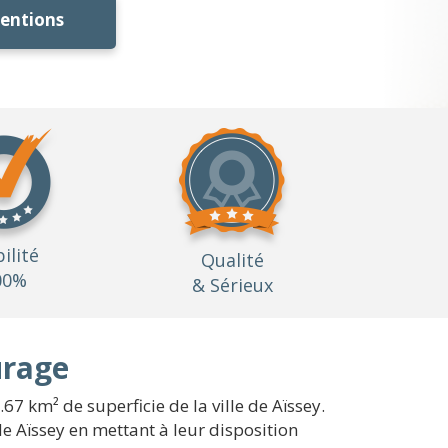
ventions
bilité
Qualité
00%
& Sérieux
urage
7 km² de superficie de la ville de Aïssey.
e Aïssey en mettant à leur disposition