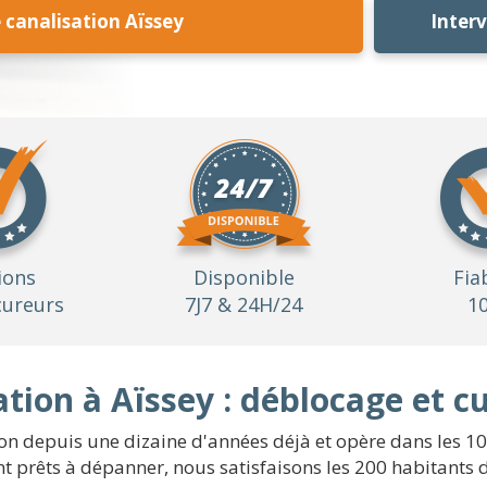
canalisation Aïssey
Inter
ions
Disponible
Fia
ureurs
7J7 & 24H/24
1
tion à Aïssey : déblocage et c
on depuis une dizaine d'années déjà et opère dans les 10.6
 prêts à dépanner, nous satisfaisons les 200 habitants d