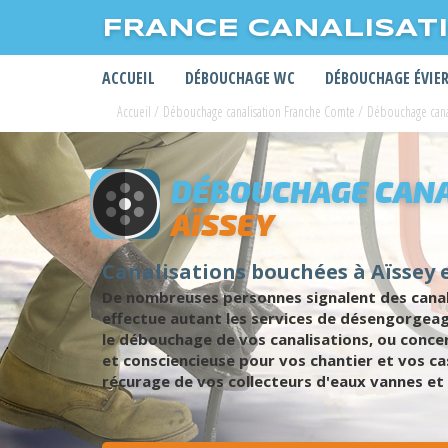
FRANCE CANALISAT
ACCUEIL
DÉBOUCHAGE WC
DÉBOUCHAGE ÉVIE
Accueil
/
Débouchage canalisation Franche Comte
/
Débouchage cana
DÉBOUCHAGE CANA
AÏSSEY
Canalisations bouchées à Aïssey
De nombreuses personnes signalent des canali
effectue autant les services de désengorgea
le débouchage de vos canalisations, ou conce
et consciencieuse pour vos chantier et vos ca
récurage de vos collecteurs d'eaux vannes et