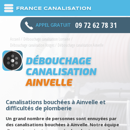
FRANCE CANALISATION
09 72 62 78 31
APPEL GRATUIT
Accueil
/
Débouchage canalisation Lorraine
/
Débouchage canalisation Vosges
/
Débouchage canalisation Ainvelle
DÉBOUCHAGE
CANALISATION
AINVELLE
Canalisations bouchées à Ainvelle et
difficultés de plomberie
Un grand nombre de personnes sont ennuyées par
des canalisations bouchées à Ainvelle. Notre équipe