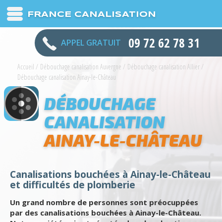
FRANCE CANALISATION
09 72 62 78 31
APPEL GRATUIT
Accueil
/
Débouchage canalisation Auvergne
/
Débouchage canalisation Allier
/
Débouchage canalisation Ainay-le-Château
DÉBOUCHAGE
CANALISATION
AINAY-LE-CHÂTEAU
Canalisations bouchées à Ainay-le-Château
et difficultés de plomberie
Un grand nombre de personnes sont préocuppées
par des canalisations bouchées à Ainay-le-Château.