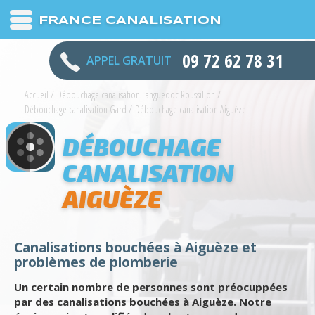
FRANCE CANALISATION
09 72 62 78 31
APPEL GRATUIT
Accueil
/
Débouchage canalisation Languedoc Roussillon
/
Débouchage canalisation Gard
/
Débouchage canalisation Aiguèze
DÉBOUCHAGE
CANALISATION
AIGUÈZE
Canalisations bouchées à Aiguèze et
problèmes de plomberie
Un certain nombre de personnes sont préocuppées
par des canalisations bouchées à Aiguèze. Notre