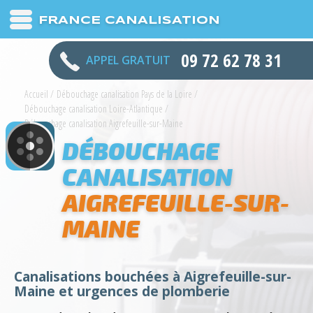
FRANCE CANALISATION
09 72 62 78 31
APPEL GRATUIT
Accueil
/
Débouchage canalisation Pays de la Loire
/
Débouchage canalisation Loire-Atlantique
/
Débouchage canalisation Aigrefeuille-sur-Maine
DÉBOUCHAGE
CANALISATION
AIGREFEUILLE-SUR-
MAINE
Canalisations bouchées à Aigrefeuille-sur-
Maine et urgences de plomberie