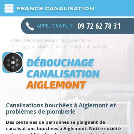
FRANCE CANALISATION
09 72 62 78 31
APPEL GRATUIT
Accueil
/
Débouchage canalisation Champagne Ardenne
/
Débouchage canalisation Ardennes
/
Débouchage canalisation Aiglemont
DÉBOUCHAGE
CANALISATION
AIGLEMONT
Canalisations bouchées à Aiglemont et
problèmes de plomberie
Des centaines de personnes se plaignent de
canalisations bouchées à Aiglemont. Notre société