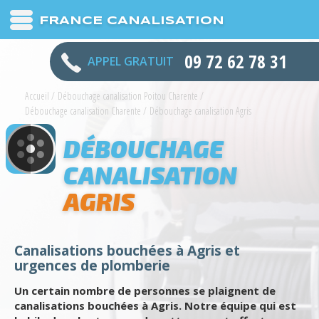
FRANCE CANALISATION
09 72 62 78 31
APPEL GRATUIT
Accueil
/
Débouchage canalisation Poitou Charente
/
Débouchage canalisation Charente
/
Débouchage canalisation Agris
DÉBOUCHAGE
CANALISATION
AGRIS
Canalisations bouchées à Agris et
urgences de plomberie
Un certain nombre de personnes se plaignent de
canalisations bouchées à Agris. Notre équipe qui est