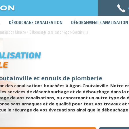
ION
R
DÉBOUCHAGE CANALISATION
DÉGORGEMENT CANALISATION
nalisation Manche
/
Débouchage canalisation Agon-Coutainville
LISATION
LE
utainville et ennuis de plomberie
 des canalisations bouchées à Agon-Coutainville. Notre en
rs les services de désembourbage et de débouchage dans la
age de vos canalisations, ou concernant un autre type de d
ponse sans arnaques et de qualité pour tous vos travaux et
ctue le récurage de vos évacuations ainsi que le débouchage 