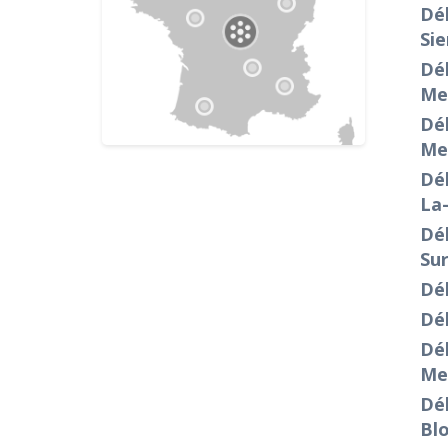
Déb
Si
Déb
Me
Dé
Me
Dé
La
Dé
Sur
Dé
Dé
Déb
Me
Déb
Bl