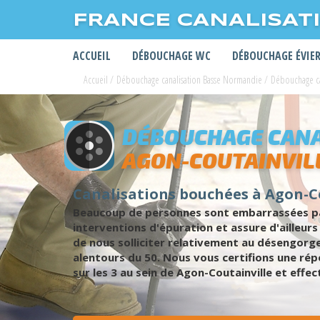
FRANCE CANALISAT
ACCUEIL
DÉBOUCHAGE WC
DÉBOUCHAGE ÉVIE
Accueil
/
Débouchage canalisation Basse Normandie
/
Débouchage ca
DÉBOUCHAGE CANA
AGON-COUTAINVIL
Canalisations bouchées à Agon-Co
Beaucoup de personnes sont embarrassées par
interventions d'épuration et assure d'ailleu
de nous solliciter relativement au désengorge
alentours du 50. Nous vous certifions une ré
sur les 3 au sein de Agon-Coutainville et effe