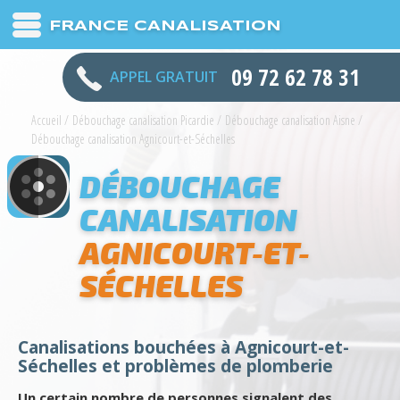
FRANCE CANALISATION
09 72 62 78 31
APPEL GRATUIT
Accueil
/
Débouchage canalisation Picardie
/
Débouchage canalisation Aisne
/
Débouchage canalisation Agnicourt-et-Séchelles
DÉBOUCHAGE
CANALISATION
AGNICOURT-ET-
SÉCHELLES
Canalisations bouchées à Agnicourt-et-
Séchelles et problèmes de plomberie
Un certain nombre de personnes signalent des