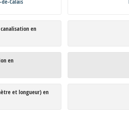
-de-Calais
analisation en
ion en
mètre et longueur) en