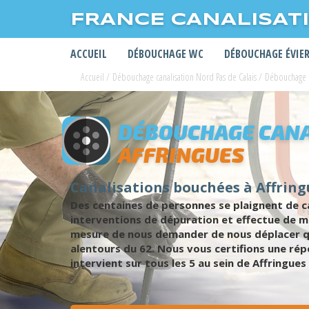
FRANCE CANALISAT
ACCUEIL
DÉBOUCHAGE WC
DÉBOUCHAGE ÉVIE
Accueil
/
Débouchage canalisation Nord Pas de Calais
/
Débouchage ca
DÉBOUCHAGE CANA
AFFRINGUES
Canalisations bouchées à Affring
Des centaines de personnes se plaignent de c
interventions de dépuration et effectue de m
mesure de nous demander de nous déplacer qu
alentours du 62. Nous vous certifions une ré
intervient sur tous les 5 au sein de Affring