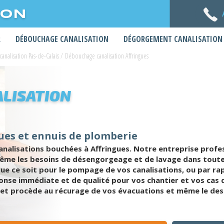
ION
R
DÉBOUCHAGE CANALISATION
DÉGORGEMENT CANALISATION
nalisation Pas-de-Calais
/
Débouchage canalisation Affringues
LISATION
ues et ennuis de plomberie
analisations bouchées à Affringues. Notre entreprise profe
ême les besoins de désengorgeage et de lavage dans toute 
e ce soit pour le pompage de vos canalisations, ou par ra
ponse immédiate et de qualité pour vos chantier et vos ca
ues et procède au récurage de vos évacuations et même le d