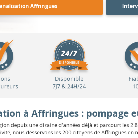
nalisation Affringues
Inter
ions
Disponible
Fia
ureurs
7J7 & 24H/24
1
tion à Affringues : pompage e
gion depuis une dizaine d'années déjà et parcourt les 2.8
ité, nous désservons les 200 citoyens de Affringues en me