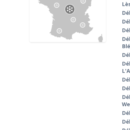
Lè
Dé
Dé
Dé
Déb
Bl
Dé
Dé
L'
Dé
Dé
Dé
We
Dé
Dé