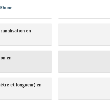
n Rhône
analisation en
ion en
mètre et longueur) en