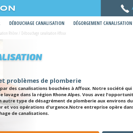
ION
R
DÉBOUCHAGE CANALISATION
DÉGORGEMENT CANALISATION
sation Rhône
/
Débouchage canalisation Affoux
LISATION
 et problèmes de plomberie
 des canalisations bouchées à Affoux. Notre société qui e
 de lavage dans la région Rhone Alpes. Vous avez l'opportuni
n autre type de désagrément de plomberie aux environs d
r et vos opérations d'urgence.Notre entreprise opère dans l
hage de canalisations.