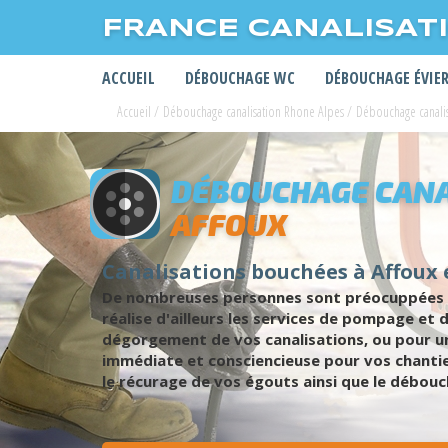
FRANCE CANALISAT
ACCUEIL
DÉBOUCHAGE WC
DÉBOUCHAGE ÉVIE
Accueil
/
Débouchage canalisation Rhone Alpes
/
Débouchage canali
DÉBOUCHAGE CANA
AFFOUX
Canalisations bouchées à Affoux
De nombreuses personnes sont préocuppées par
réalise d'ailleurs les services de pompage et
dégorgement de vos canalisations, ou pour u
immédiate et consciencieuse pour vos chantie
le récurage de vos égouts ainsi que le débouc