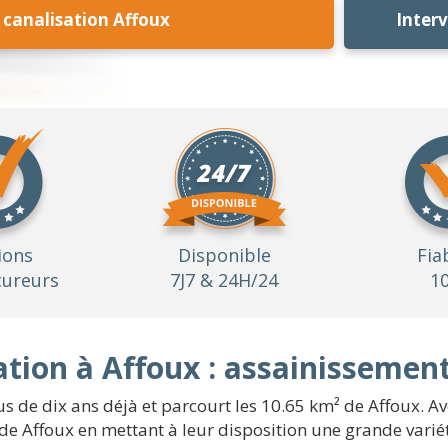
canalisation Affoux
Inter
ions
Disponible
Fia
ureurs
7J7 & 24H/24
1
tion à Affoux : assainissement
us de dix ans déjà et parcourt les 10.65 km² de Affoux. A
e Affoux en mettant à leur disposition une grande variété