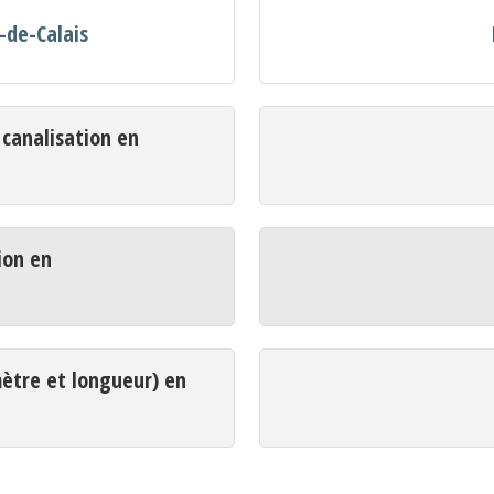
-de-Calais
analisation en
ion en
mètre et longueur) en