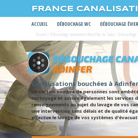
FRANCE CANALISAT
ACCUEIL
DÉBOUCHAGE WC
DÉBOUCHAGE ÉVIE
Accueil
/
Débouchage canalisation Nord Pas de Calais
/
Débouchage ca
DÉBOUCHAGE CANA
ADINFER
Canalisations bouchées à Adinfer
Un certain nombre de personnes sont embêtée
nettoyage et assure également les services 
renseignements au sujet du lavage de vos ca
une intervention sans délais et de qualité ég
effectue le lavage de vos systèmes d'évacua