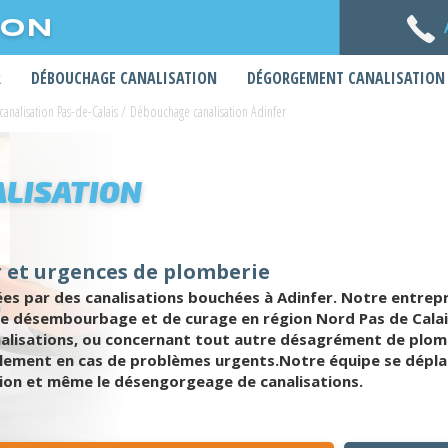
ION
R
DÉBOUCHAGE CANALISATION
DÉGORGEMENT CANALISATION
nalisation Pas-de-Calais
/
Débouchage canalisation Adinfer
LISATION
 et urgences de plomberie
s par des canalisations bouchées à Adinfer. Notre entrepr
de désembourbage et de curage en région Nord Pas de Cala
nalisations, ou concernant tout autre désagrément de plom
alement en cas de problèmes urgents.Notre équipe se déplace 
tion et même le désengorgeage de canalisations.