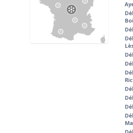
Ay
Dé
Bo
Dé
Dé
Lè
Déb
Dé
Dé
Ric
Dé
Dé
Dé
Dé
Ma
Dé