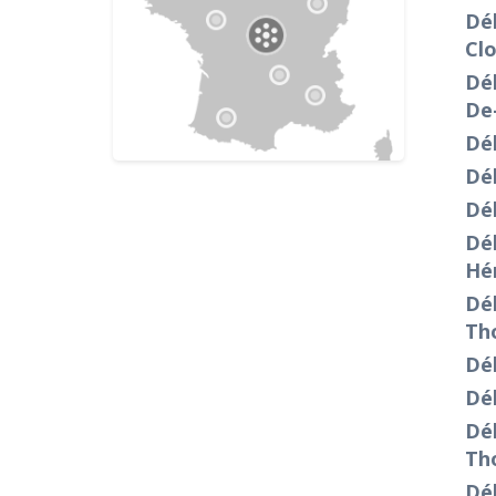
Dé
Cl
Dé
De
Dé
Dé
Dé
Dé
Hé
Déb
Th
Dé
Dé
Dé
Th
Dé