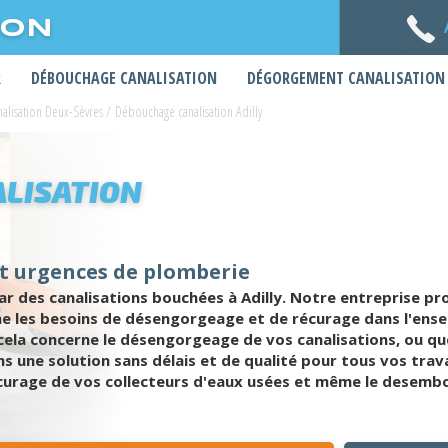
ION
R
DÉBOUCHAGE CANALISATION
DÉGORGEMENT CANALISATION
alisation Deux-Sèvres
/
Débouchage canalisation Adilly
LISATION
et urgences de plomberie
 des canalisations bouchées à Adilly. Notre entreprise pr
 les besoins de désengorgeage et de récurage dans l'ense
ela concerne le désengorgeage de vos canalisations, ou qu
ns une solution sans délais et de qualité pour tous vos tra
 récurage de vos collecteurs d'eaux usées et même le desemb