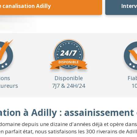
canalisation Adilly
Inter
ions
Disponible
Fia
ureurs
7J7 & 24H/24
1
ion à Adilly : assainissement
domaine depuis une dizaine d'années déjà et opère dans le
 parfait état, nous satisfaisons les 300 riverains de Ad