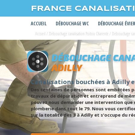
FRANCE CANALISAT
ACCUEIL
DÉBOUCHAGE WC
DÉBOUCHAGE ÉVIE
Accueil
/
Débouchage canalisation Poitou Charente
/
Débouchage can
DÉBOUCHAGE CANA
ADILLY
Canalisations bouchées à Adilly 
Des centaines de personnes sont embêtées par
travaux de dépuration et entreprend de même
pouvez nous demander une intervention que c
plomberie dans tout le 79. Nous vous certifio
sur la totalité des 3 à Adilly et s'occupe du