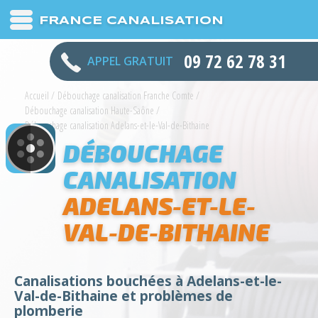
FRANCE CANALISATION
09 72 62 78 31
APPEL GRATUIT
Accueil
/
Débouchage canalisation Franche Comte
/
Débouchage canalisation Haute-Saône
/
Débouchage canalisation Adelans-et-le-Val-de-Bithaine
DÉBOUCHAGE
CANALISATION
ADELANS-ET-LE-
VAL-DE-BITHAINE
Canalisations bouchées à Adelans-et-le-
Val-de-Bithaine et problèmes de
plomberie