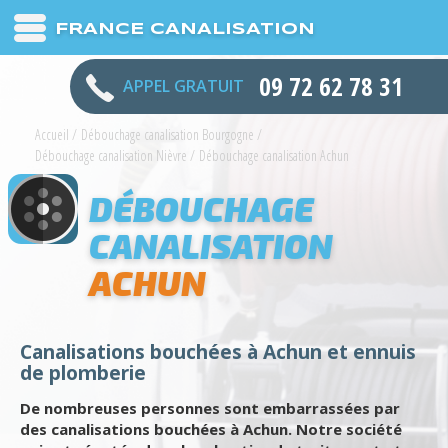
FRANCE CANALISATION
09 72 62 78 31
APPEL GRATUIT
Accueil
/
Débouchage canalisation Bourgogne
/
Débouchage canalisation Nièvre
/
Débouchage canalisation Achun
DÉBOUCHAGE
CANALISATION
ACHUN
Canalisations bouchées à Achun et ennuis
de plomberie
De nombreuses personnes sont embarrassées par
des canalisations bouchées à Achun. Notre société