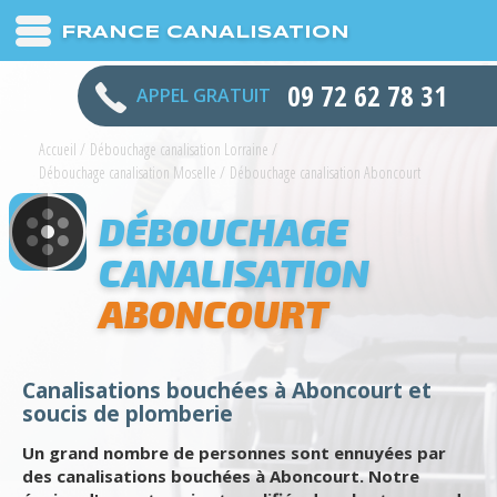
FRANCE CANALISATION
09 72 62 78 31
APPEL GRATUIT
Accueil
/
Débouchage canalisation Lorraine
/
Débouchage canalisation Moselle
/
Débouchage canalisation Aboncourt
DÉBOUCHAGE
CANALISATION
ABONCOURT
Canalisations bouchées à Aboncourt et
soucis de plomberie
Un grand nombre de personnes sont ennuyées par
des canalisations bouchées à Aboncourt. Notre