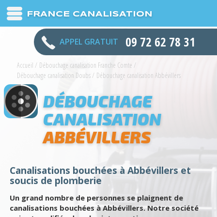
FRANCE CANALISATION
09 72 62 78 31
APPEL GRATUIT
Accueil
/
Débouchage canalisation Franche Comte
/
Débouchage canalisation Doubs
/
Débouchage canalisation Abbévillers
DÉBOUCHAGE
CANALISATION
ABBÉVILLERS
Canalisations bouchées à Abbévillers et
soucis de plomberie
Un grand nombre de personnes se plaignent de
canalisations bouchées à Abbévillers. Notre société