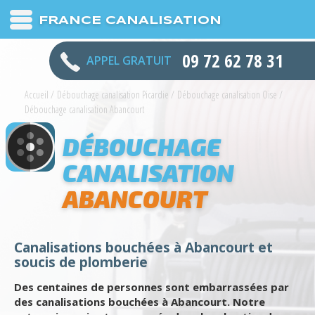
FRANCE CANALISATION
09 72 62 78 31
APPEL GRATUIT
Accueil
/
Débouchage canalisation Picardie
/
Débouchage canalisation Oise
/
Débouchage canalisation Abancourt
DÉBOUCHAGE
CANALISATION
ABANCOURT
Canalisations bouchées à Abancourt et
soucis de plomberie
Des centaines de personnes sont embarrassées par
des canalisations bouchées à Abancourt. Notre